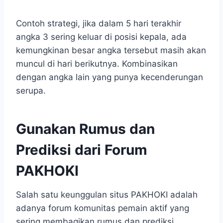
Contoh strategi, jika dalam 5 hari terakhir
angka 3 sering keluar di posisi kepala, ada
kemungkinan besar angka tersebut masih akan
muncul di hari berikutnya. Kombinasikan
dengan angka lain yang punya kecenderungan
serupa.
Gunakan Rumus dan
Prediksi dari Forum
PAKHOKI
Salah satu keunggulan situs PAKHOKI adalah
adanya forum komunitas pemain aktif yang
sering membagikan rumus dan prediksi.