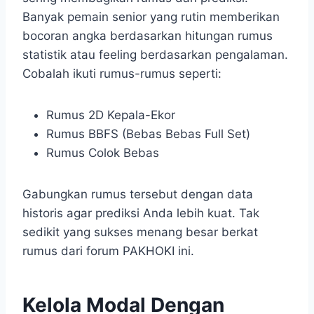
Banyak pemain senior yang rutin memberikan
bocoran angka berdasarkan hitungan rumus
statistik atau feeling berdasarkan pengalaman.
Cobalah ikuti rumus-rumus seperti:
Rumus 2D Kepala-Ekor
Rumus BBFS (Bebas Bebas Full Set)
Rumus Colok Bebas
Gabungkan rumus tersebut dengan data
historis agar prediksi Anda lebih kuat. Tak
sedikit yang sukses menang besar berkat
rumus dari forum PAKHOKI ini.
Kelola Modal Dengan