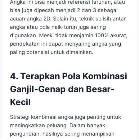
Angka ini bisa menjadi referensi taruhan, atau
bisa juga dipecah menjadi 2 dan 3 sebagai
acuan angka 2D. Selain itu, teknik selisih antar
angka atau pola naik-turun juga sering
digunakan. Meski tidak menjamin 100% akurat,
pendekatan ini dapat menyaring angka yang
paling potensial untuk dimainkan.
4. Terapkan Pola Kombinasi
Ganjil-Genap dan Besar-
Kecil
Strategi kombinasi angka juga penting untuk
meningkatkan peluang. Dalam banyak
pengundian, hasilnya sering menampilkan