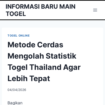
Skip
INFORMASI BARU MAIN
to
TOGEL
content
TOGEL ONLINE
Metode Cerdas
Mengolah Statistik
Togel Thailand Agar
Lebih Tepat
04/04/2026
Bagikan