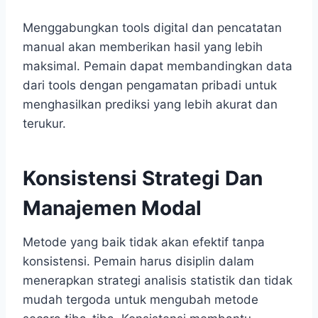
Menggabungkan tools digital dan pencatatan
manual akan memberikan hasil yang lebih
maksimal. Pemain dapat membandingkan data
dari tools dengan pengamatan pribadi untuk
menghasilkan prediksi yang lebih akurat dan
terukur.
Konsistensi Strategi Dan
Manajemen Modal
Metode yang baik tidak akan efektif tanpa
konsistensi. Pemain harus disiplin dalam
menerapkan strategi analisis statistik dan tidak
mudah tergoda untuk mengubah metode