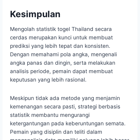
Kesimpulan
Mengolah statistik togel Thailand secara
cerdas merupakan kunci untuk membuat
prediksi yang lebih tepat dan konsisten.
Dengan memahami pola angka, mengenali
angka panas dan dingin, serta melakukan
analisis periode, pemain dapat membuat
keputusan yang lebih rasional.
Meskipun tidak ada metode yang menjamin
kemenangan secara pasti, strategi berbasis
statistik membantu mengurangi
ketergantungan pada keberuntungan semata.
Pemain yang disiplin dan teliti dalam