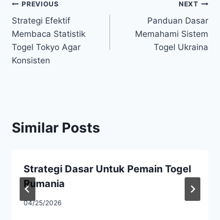
Post
PREVIOUS
NEXT
Strategi Efektif
Panduan Dasar
navigation
Membaca Statistik
Memahami Sistem
Togel Tokyo Agar
Togel Ukraina
Konsisten
Similar Posts
Strategi Dasar Untuk Pemain Togel
Rumania
04/25/2026