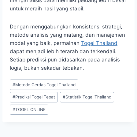
menganalisis data memiliki peluang lebih besar
untuk meraih hasil yang stabil.
Dengan menggabungkan konsistensi strategi,
metode analisis yang matang, dan manajemen
modal yang baik, permainan
Togel Thailand
dapat menjadi lebih terarah dan terkendali.
Setiap prediksi pun didasarkan pada analisis
logis, bukan sekadar tebakan.
Post
#
Metode Cerdas Togel Thailand
Tags:
#
Prediksi Togel Tepat
#
Statistik Togel Thailand
#
TOGEL ONLINE