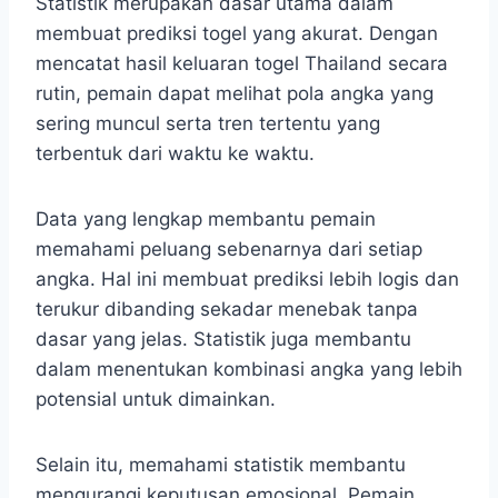
Statistik merupakan dasar utama dalam
membuat prediksi togel yang akurat. Dengan
mencatat hasil keluaran togel Thailand secara
rutin, pemain dapat melihat pola angka yang
sering muncul serta tren tertentu yang
terbentuk dari waktu ke waktu.
Data yang lengkap membantu pemain
memahami peluang sebenarnya dari setiap
angka. Hal ini membuat prediksi lebih logis dan
terukur dibanding sekadar menebak tanpa
dasar yang jelas. Statistik juga membantu
dalam menentukan kombinasi angka yang lebih
potensial untuk dimainkan.
Selain itu, memahami statistik membantu
mengurangi keputusan emosional. Pemain