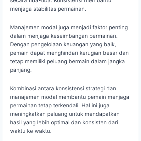
secara tiba-tiba. Konsistensi membantu
menjaga stabilitas permainan.
Manajemen modal juga menjadi faktor penting
dalam menjaga keseimbangan permainan.
Dengan pengelolaan keuangan yang baik,
pemain dapat menghindari kerugian besar dan
tetap memiliki peluang bermain dalam jangka
panjang.
Kombinasi antara konsistensi strategi dan
manajemen modal membantu pemain menjaga
permainan tetap terkendali. Hal ini juga
meningkatkan peluang untuk mendapatkan
hasil yang lebih optimal dan konsisten dari
waktu ke waktu.