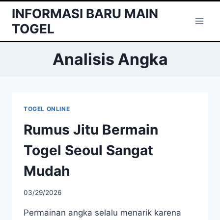
Skip
INFORMASI BARU MAIN
to
TOGEL
content
Analisis Angka
TOGEL ONLINE
Rumus Jitu Bermain
Togel Seoul Sangat
Mudah
03/29/2026
Permainan angka selalu menarik karena