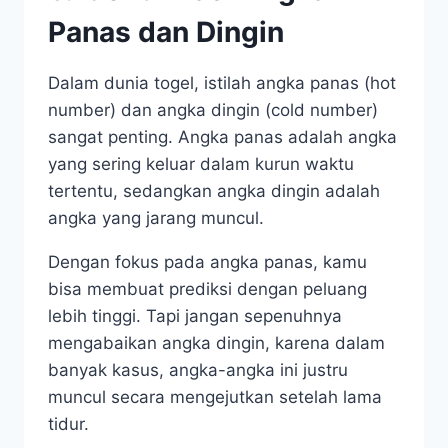
Panas dan Dingin
Dalam dunia togel, istilah angka panas (hot
number) dan angka dingin (cold number)
sangat penting. Angka panas adalah angka
yang sering keluar dalam kurun waktu
tertentu, sedangkan angka dingin adalah
angka yang jarang muncul.
Dengan fokus pada angka panas, kamu
bisa membuat prediksi dengan peluang
lebih tinggi. Tapi jangan sepenuhnya
mengabaikan angka dingin, karena dalam
banyak kasus, angka-angka ini justru
muncul secara mengejutkan setelah lama
tidur.