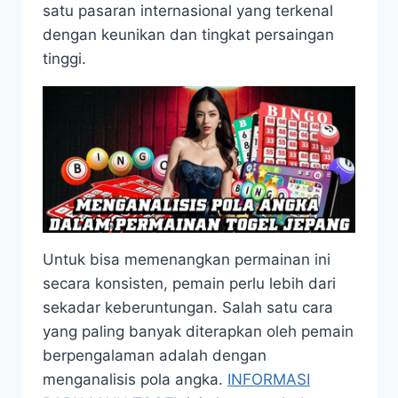
satu pasaran internasional yang terkenal
dengan keunikan dan tingkat persaingan
tinggi.
Untuk bisa memenangkan permainan ini
secara konsisten, pemain perlu lebih dari
sekadar keberuntungan. Salah satu cara
yang paling banyak diterapkan oleh pemain
berpengalaman adalah dengan
menganalisis pola angka.
INFORMASI