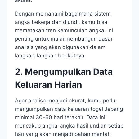
Dengan memahami bagaimana sistem
angka bekerja dan diundi, kamu bisa
memetakan tren kemunculan angka. Ini
penting untuk mulai membangun dasar
analisis yang akan digunakan dalam
langkah-langkah berikutnya.
2. Mengumpulkan Data
Keluaran Harian
Agar analisa menjadi akurat, kamu perlu
mengumpulkan data keluaran togel Jepang
minimal 30–60 hari terakhir. Data ini
mencakup angka-angka hasil undian setiap
hari yang akan menjadi bahan mentah