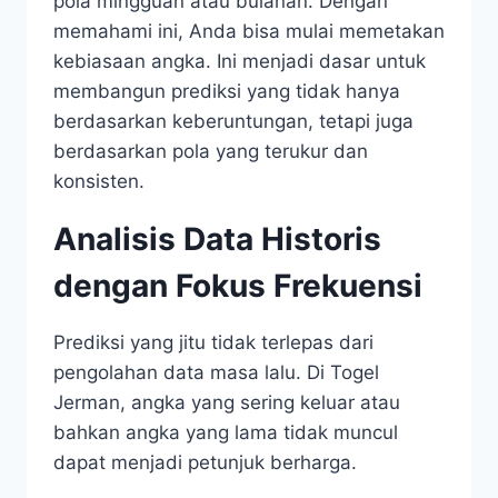
pola mingguan atau bulanan. Dengan
memahami ini, Anda bisa mulai memetakan
kebiasaan angka. Ini menjadi dasar untuk
membangun prediksi yang tidak hanya
berdasarkan keberuntungan, tetapi juga
berdasarkan pola yang terukur dan
konsisten.
Analisis Data Historis
dengan Fokus Frekuensi
Prediksi yang jitu tidak terlepas dari
pengolahan data masa lalu. Di Togel
Jerman, angka yang sering keluar atau
bahkan angka yang lama tidak muncul
dapat menjadi petunjuk berharga.