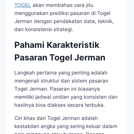
TOGEL
akan membahas cara jitu
menggunakan prediksi pasaran di Togel
Jerman dengan pendekatan data, teknik,
dan konsistensi strategi.
Pahami Karakteristik
Pasaran Togel Jerman
Langkah pertama yang penting adalah
mengenali struktur dan sistem pasaran
Togel Jerman. Pasaran ini biasanya
memiliki jadwal undian yang konsisten dan
hasilnya bisa diakses secara terbuka.
Ciri khas dari Togel Jerman adalah
kestabilan angka yang sering keluar dalam