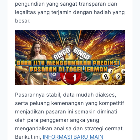
pengundian yang sangat transparan dan
legalitas yang terjamin dengan hadiah yang
besar.
Pasarannya stabil, data mudah diakses,
serta peluang kemenangan yang kompetitif
menjadikan pasaran ini semakin diminati
oleh para penggemar angka yang
mengandalkan analisa dan strategi cermat.
Berikut ini,
INFORMASI BARU MAIN