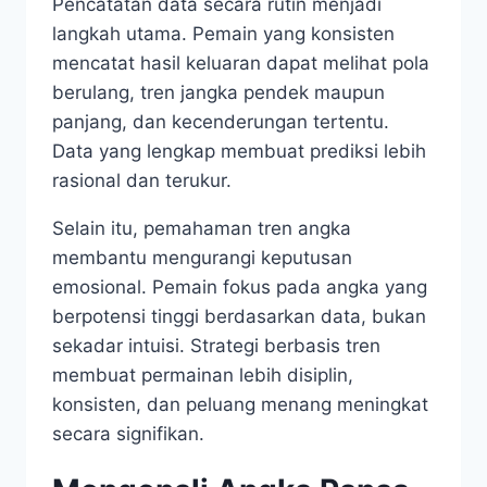
Pencatatan data secara rutin menjadi
langkah utama. Pemain yang konsisten
mencatat hasil keluaran dapat melihat pola
berulang, tren jangka pendek maupun
panjang, dan kecenderungan tertentu.
Data yang lengkap membuat prediksi lebih
rasional dan terukur.
Selain itu, pemahaman tren angka
membantu mengurangi keputusan
emosional. Pemain fokus pada angka yang
berpotensi tinggi berdasarkan data, bukan
sekadar intuisi. Strategi berbasis tren
membuat permainan lebih disiplin,
konsisten, dan peluang menang meningkat
secara signifikan.