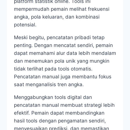
platform statistik online. Tools ini
mempermudah pemain melihat frekuensi
angka, pola keluaran, dan kombinasi
potensial.
Meski begitu, pencatatan pribadi tetap
penting. Dengan mencatat sendiri, pemain
dapat memahami alur data lebih mendalam
dan menemukan pola unik yang mungkin
tidak terlihat pada tools otomatis.
Pencatatan manual juga membantu fokus
saat menganalisis tren angka.
Menggabungkan tools digital dan
pencatatan manual membuat strategi lebih
efektif. Pemain dapat membandingkan
hasil tools dengan pengamatan sendiri,
menyesuaikan prediksi, dan memastikan