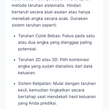
metode taruhan sistematis. Hindari
bertaruh secara asal-asalan atau hanya
menebak angka secara acak. Gunakan
sistem taruhan seperti:
Taruhan Colok Bebas: Fokus pada satu
atau dua angka yang dianggap paling
potensial.
Taruhan 2D atau 3D: Pilih kombinasi
angka yang sudah dianalisis dari data
keluaran.
Sistem Kelipatan: Mulai dengan taruhan
kecil, kemudian tingkatkan secara
bertahap saat mendekati hasil keluaran
yang Anda prediksi.