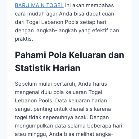
BARU MAIN TOGEL
ini akan membahas
cara mudah agar Anda bisa dapat cuan
dari Togel Lebanon Pools setiap hari
dengan langkah-langkah yang efektif dan
praktis.
Pahami Pola Keluaran dan
Statistik Harian
Sebelum mulai bertaruh, Anda harus
mengenal dulu pola keluaran Togel
Lebanon Pools. Data keluaran harian
sangat penting untuk dianalisis karena
togel tidak sepenuhnya acak. Dengan
mengumpulkan data selama beberapa hari
atau minggu, Anda bisa melihat angka-