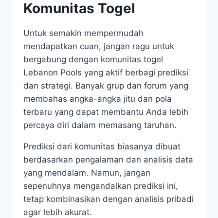
Komunitas Togel
Untuk semakin mempermudah
mendapatkan cuan, jangan ragu untuk
bergabung dengan komunitas togel
Lebanon Pools yang aktif berbagi prediksi
dan strategi. Banyak grup dan forum yang
membahas angka-angka jitu dan pola
terbaru yang dapat membantu Anda lebih
percaya diri dalam memasang taruhan.
Prediksi dari komunitas biasanya dibuat
berdasarkan pengalaman dan analisis data
yang mendalam. Namun, jangan
sepenuhnya mengandalkan prediksi ini,
tetap kombinasikan dengan analisis pribadi
agar lebih akurat.