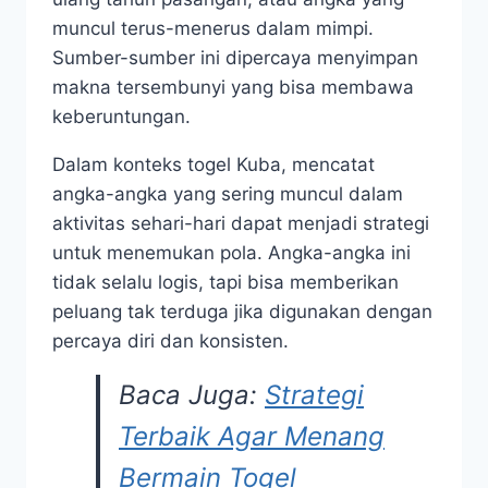
muncul terus-menerus dalam mimpi.
Sumber-sumber ini dipercaya menyimpan
makna tersembunyi yang bisa membawa
keberuntungan.
Dalam konteks togel Kuba, mencatat
angka-angka yang sering muncul dalam
aktivitas sehari-hari dapat menjadi strategi
untuk menemukan pola. Angka-angka ini
tidak selalu logis, tapi bisa memberikan
peluang tak terduga jika digunakan dengan
percaya diri dan konsisten.
Baca Juga:
Strategi
Terbaik Agar Menang
Bermain Togel